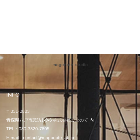
INFO
〒031-0803
青森県八戸市諏訪1-9-6 株式会社まごのて 内
TEL：080-3320-7805
E-mail：contact@magonote-lab.jp