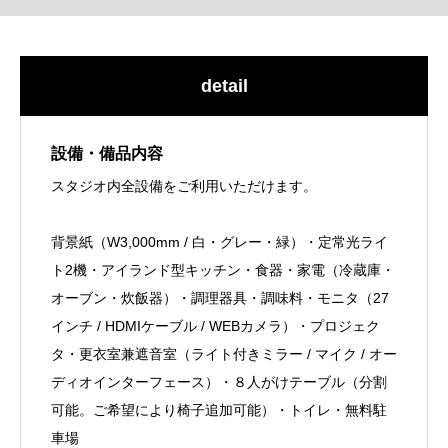
detail
設備・備品内容
スタジオ内全設備をご利用いただけます。
背景紙（W3,000mm / 白・グレー・緑）・定常光ライ
ト2機・アイランド型キッチン・食器・家電（冷蔵庫・
オーブン・炊飯器）・調理器具・調味料・モニタ（27
インチ / HDMIケーブル / WEBカメラ）・プロジェク
タ・更衣室兼遮音室（ライト付きミラー / マイク / オー
ディオインターフェース）・８人がけテーブル（分割
可能。ご希望により椅子追加可能）・トイレ・無料駐
車場