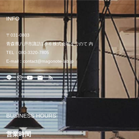
INFO
〒031-0803
青森県八戸市諏訪1-9-6 株式会社まごのて 内
TEL：080-3320-7805
E-mail：contact@magonote-lab.jp
BUSINESS HOURS
営業時間