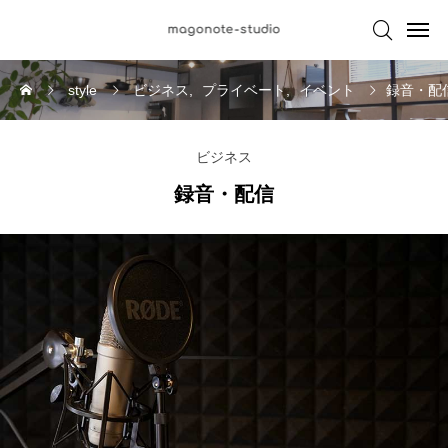

style
ビジネス
プライベート
イベント
録音・配
ビジネス
録音・配信